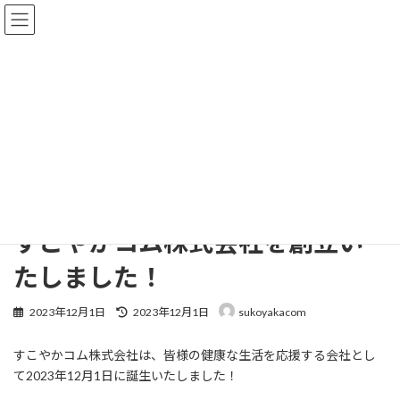
コ
ナ
ン
ビ
テ
ゲ
ン
ー
ツ
シ
へ
ョ
お知らせ
ス
ン
キ
に
ッ
移
プ
動
HOME
お知らせ
お知らせ
すこやかコム株式会社を創立いたしました！
すこやかコム株式会社を創立い
たしました！
最
2023年12月1日
2023年12月1日
sukoyakacom
終
更
すこやかコム株式会社は、皆様の健康な生活を応援する会社とし
新
日
て2023年12月1日に誕生いたしました！
時